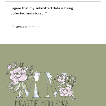
I agree that my submitted data is being
collected and stored
.
*