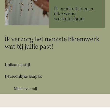
Ik maak elk idee en
elke wens
werkelijkheid
Ik verzorg het mooiste bloemwerk
wat bij jullie past!
Italiaanse stijl
Persoonlijke aanpak
Meer over mij