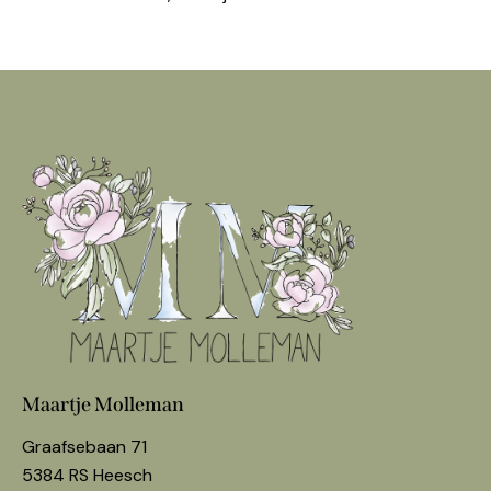
Maartje Molleman
Graafsebaan 71
5384 RS Heesch