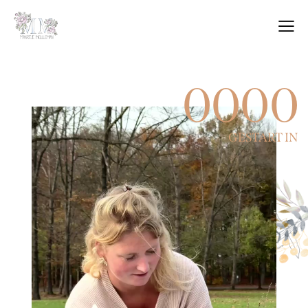
0
0
0
0
GESTART IN