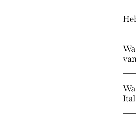
Heb
Waa
va
Waa
Ital