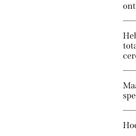
on
Heb
tot
cer
Maa
spe
Hoe