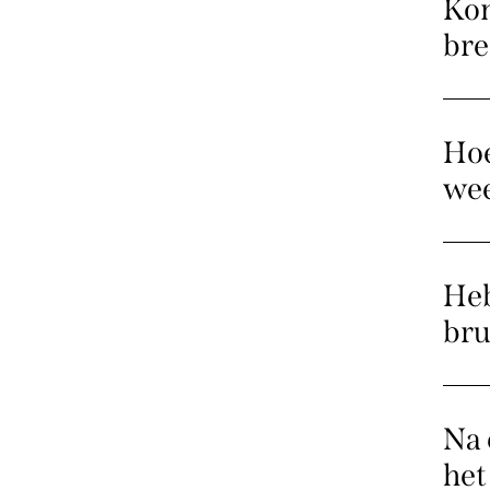
Kom
br
Hoe
wee
Heb
bru
Na 
het