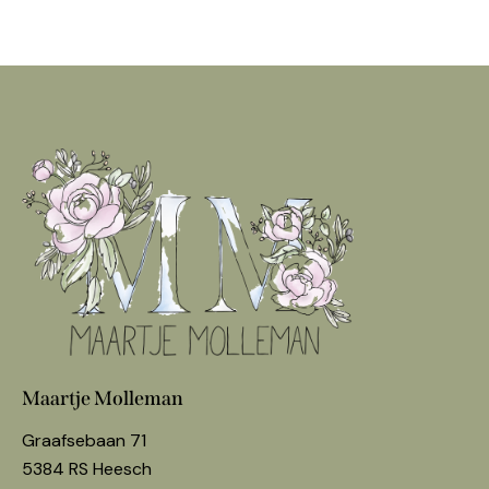
Maartje Molleman
Graafsebaan 71
5384 RS Heesch