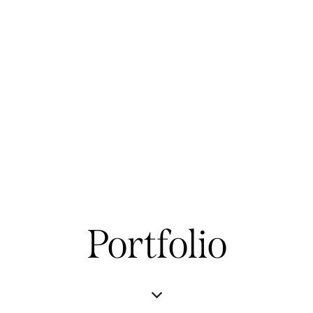
Portfolio